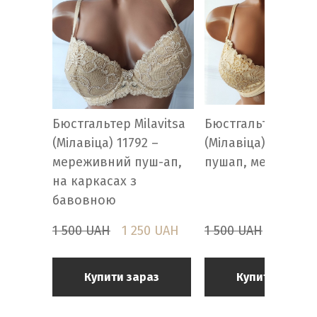
Бюстгальтер Milavitsa
Бюстгальтер Milav
(Мілавіца) 11792 –
(Мілавіца) 10669 -
мереживний пуш-ап,
пушап, мережевн
на каркасах з
бавовною
1 500 UAH
1 250 UAH
1 500 UAH
1 300 
Купити зараз
Купити зараз