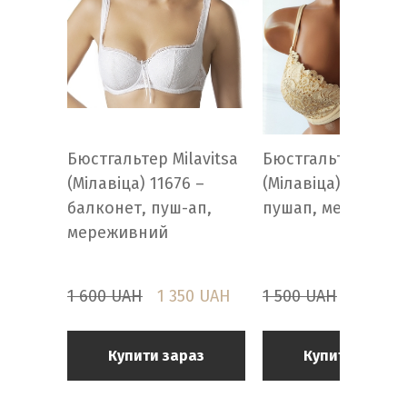
Бюстгальтер Milavitsa
Бюстгальтер Milav
(Мілавіца) 11676 –
(Мілавіца) 10669 -
балконет, пуш-ап,
пушап, мережевн
мереживний
1 600 UAH
1 350 UAH
1 500 UAH
1 300 
Купити зараз
Купити зараз