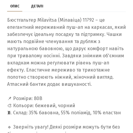
ОПИС
ДЕТАЛІ
Бюстгальтер Milavitsa (Мілавіца) 11792 – це
елегантний мереживний пуш-ап на каркасах, який
забезпечує ідеальну посадку та підтримку. Чашки
мають подвійне членування та дубляж з
натуральною бавовною, що дарує комфорт навіть
при тривалому носінні. Завдяки знімним об'ємним
вкладкам можна регулювати рівень пуш-ап
ефекту. Еластичне мереживо та трикотажне
полотно створюють ніжний, жіночний вигляд.
Атласний бантик додає вишуканості.
📌 Розміри: 80B
🎨 Кольори: бежевий, чорний
🧵 Склад: 35% бавовна, 55% поліамід, 10% еластан
🔹 Зверніть увагу! Деякі розміри можуть бути без