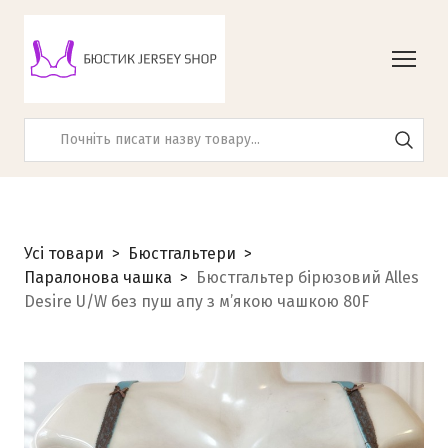
Усі товари
Бюстгальтери
Паралонова чашка
Бюстгальтер бірюзовий Alles
Desire U/W без пуш апу з м’якою чашкою 80F