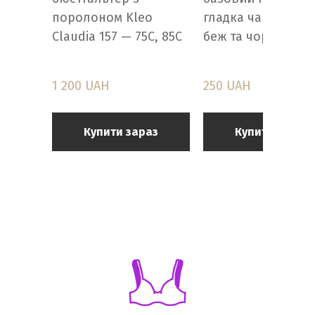
поролоном Kleo
гладка чашка В, C,
Claudia 157 — 75C, 85C
беж та чорний
1 200 UAH
250 UAH
Купити зараз
Купити зараз