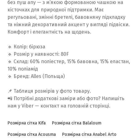
без пуш апу — з м’якою формованою чашкою на
кісточках для природної підтримки. Має
регульовані, змінні бретелі, бавовняну підкладку
та ніжний декоративний акцент у вигляді підвіски.
Комфорт і елегантність на щодень.
🔹 Колір: бірюза
🔹 Розмір у наявності: 80F
🔹 Склад: 60% поліестер, 15% бавовна, 15% еластан,
10% поліамід
🔹 Бренд: Alles (Польща)
📌 Таблиця розмірів у фото товару.
📲 Потрібні додаткові заміри або фото? Напишіть
нам у Viber — контакт на головній сторінці.
Розмірна сітка Kifa
Розмірна сітка Balaloum
Розмірна сітка Acousma
Розмірна сітка Anabel Arto