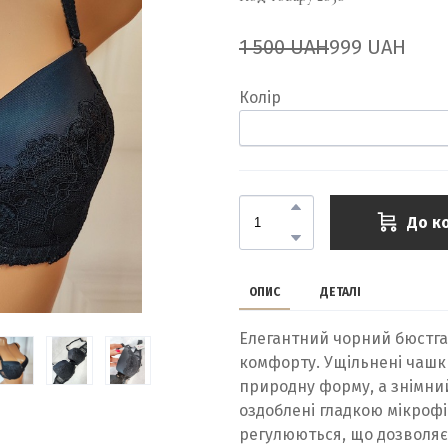
1 500 UAH
999 UAH
Колір
До к
ОПИС
ДЕТАЛІ
Елегантний чорний бюстга
комфорту. Ущільнені чаш
природну форму, а знімни
оздоблені гладкою мікрофі
регулюються, що дозволяє 