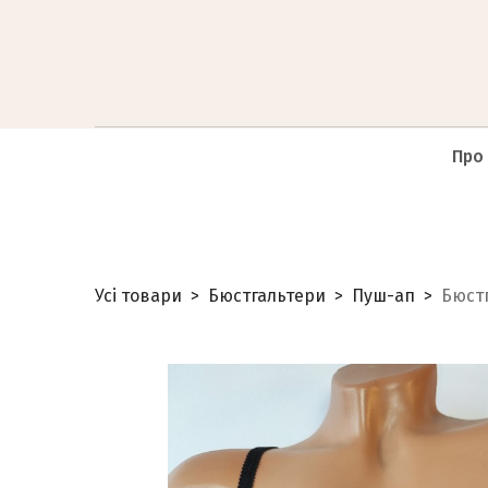
Про
Усі товари
Бюстгальтери
Пуш-ап
Бюстг