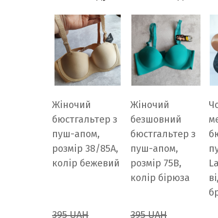
Жіночий
Жіночий
Ч
бюстгальтер з
безшовний
м
пуш-апом,
бюстгальтер з
б
розмір 38/85A,
пуш-апом,
п
колір бежевий
розмір 75B,
La
колір бірюза
в
б
395 UAH
395 UAH