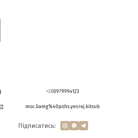
📱
+38
0979994123
📧
moc.liamg%40pohs.yesrej.kitsub
Підписатись: