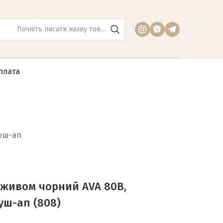
плата
пуш-ап
еживом чорний AVA 80B,
пуш-ап
(808)