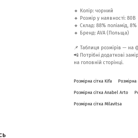
🔸 Колір: чорний
🔸 Розмір у наявності: 80B
🔸 Склад: 88% поліамід, 8
🔸 Бренд: AVA (Польща)
📌 Таблиця розмірів — на 
📲 Потрібні додаткові замі
на головній сторінці.
Розмірна сітка Kifa
Розмірна 
Розмірна сітка Anabel Arto
Р
Розмірна сітка Milavitsa
сь