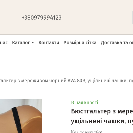
+
380979994123
 нас
Каталог
Контакти
Розмірна сітка
Доставка та о
альтер з мереживом чорний AVA 80B, ущільнені чашки, 
В наявності
Бюстгальтер з мер
ущільнені чашки, 
Код товару 2658