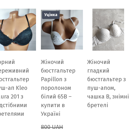
Уцінка
орний
Жіночий
Жіночий
ереживний
бюстгальтер
гладкий
юстгальтер
Papillon з
бюстгальтер з
уш-ап Kleo
поролоном
пуш-апом,
ura 201 з
білий 65B –
чашка В, знімні
ідстібними
купити в
бретелі
ретелями
Україні
800 UAH