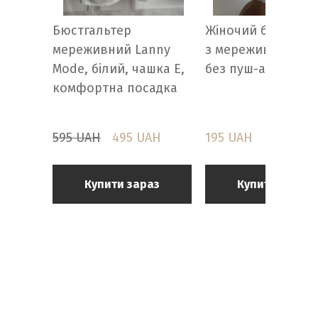
Бюстгальтер
Жіночий бюстгаль
мереживний Lanny
з мереживом, чаш
Mode, білий, чашка E,
без пуш-апу
комфортна посадка
595 UAH
495 UAH
195 UAH
Купити зараз
Купити зараз