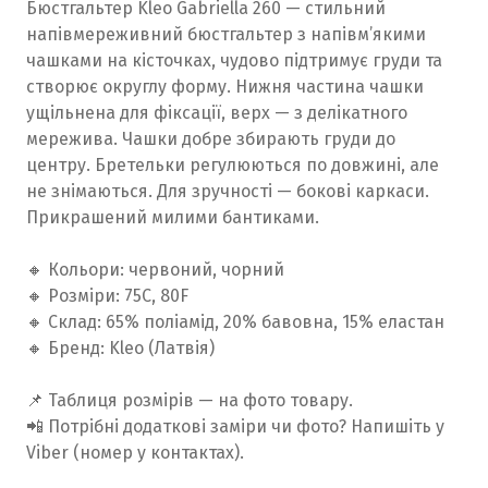
Бюстгальтер Kleo Gabriella 260 — стильний
напівмереживний бюстгальтер з напівм’якими
чашками на кісточках, чудово підтримує груди та
створює округлу форму. Нижня частина чашки
ущільнена для фіксації, верх — з делікатного
мережива. Чашки добре збирають груди до
центру. Бретельки регулюються по довжині, але
не знімаються. Для зручності — бокові каркаси.
Прикрашений милими бантиками.
🔸 Кольори: червоний, чорний
🔸 Розміри: 75C, 80F
🔸 Склад: 65% поліамід, 20% бавовна, 15% еластан
🔸 Бренд: Kleo (Латвія)
📌 Таблиця розмірів — на фото товару.
📲 Потрібні додаткові заміри чи фото? Напишіть у
Viber (номер у контактах).