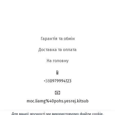
Гарантія та обмін
Доставка та оплата
На головну
📱
+38
0979994123
📧
moc.liamg%40pohs.yesrej.kitsub
Для вашої зручності ми використовуємо файли cookie.