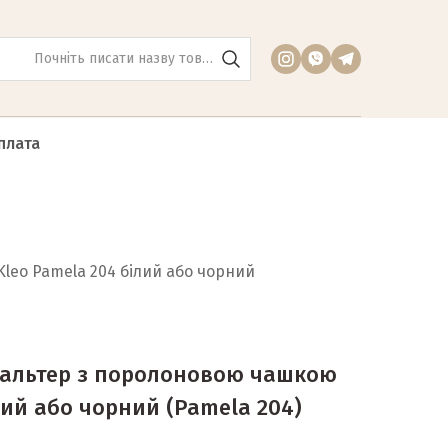
плата
eo Pamela 204 білий або чорний
альтер з поролоновою чашкою
лий або чорний
(Pamela 204)