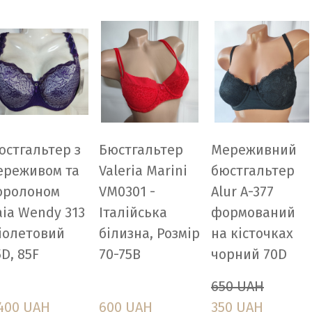
юстгальтер з
Бюстгальтер
Мереживний
ереживом та
Valeria Marini
бюстгальтер
оролоном
VM0301 -
Alur A-377
aia Wendy 313
Італійська
формований
іолетовий
білизна, Розмір
на кісточках
D, 85F
70-75В
чорний 70D
650 UAH
 400 UAH
600 UAH
350 UAH