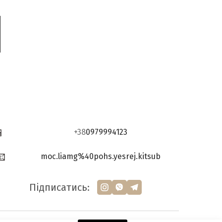
📱
+38
0979994123
📧
moc.liamg%40pohs.yesrej.kitsub
Підписатись: