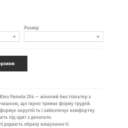
Розмір
орзини
leo Pamela 204 — жіночий бюстгальтер з
чашкою, що гарно тримає форму грудей.
 формує округлість і забезпечує комфортну
ить під одяг з декольте.
лі додають образу вишуканості.