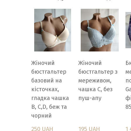
Жіночий
Жіночий
Б
бюстгальтер
бюстгальтер з
м
базовий на
мереживом,
п
кісточках,
чашка C, без
G
гладка чашка
пуш-апу
ф
В, C,D, беж та
85
чорний
250 UAH
195 UAH
1