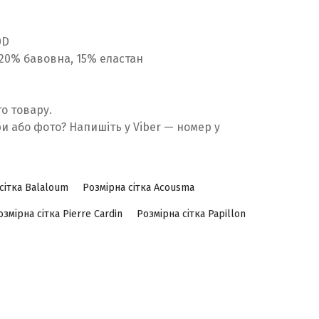
0D
, 20% бавовна, 15% еластан
то товару.
ри або фото? Напишіть у Viber — номер у
сітка Balaloum
Розмірна сітка Acousma
озмірна сітка Pierre Cardin
Розмірна сітка Papillon