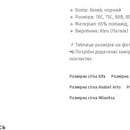
🔹 Колір: білий, чорний
🔹 Розміри: 70С, 75C, 80В, 8
🔹 Матеріал: 65% поліамід
🔹 Виробник: Kleo (Латвія)
📌 Таблиця розмірів на фо
📲 Потрібні додаткові замі
контактах
Розмірна сітка Kifa
Розмірна 
Розмірна сітка Anabel Arto
Р
Розмірна сітка Milavitsa
сь