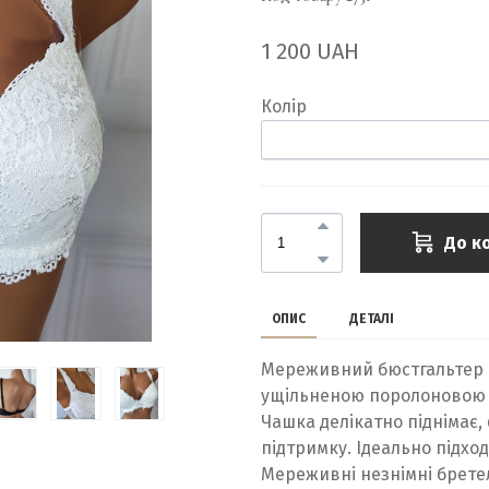
1 200 UAH
Колір
До к
ОПИС
ДЕТАЛІ
Мереживний бюстгальтер K
ущільненою поролоновою 
Чашка делікатно піднімає,
підтримку. Ідеально підход
Мереживні незнімні брете