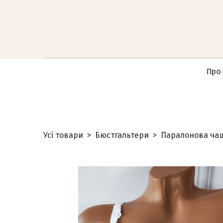
Про
Усі товари
Бюстгальтери
Паралонова ча