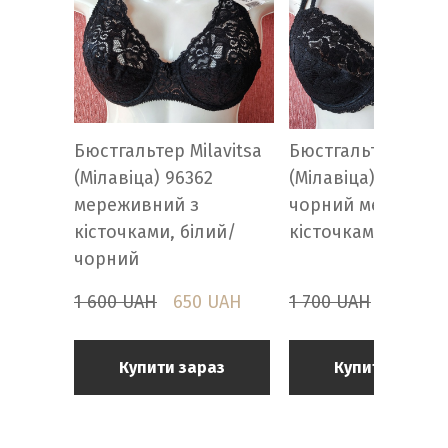
Бюстгальтер Milavitsa
Бюстгальтер Milav
(Мілавіца) 96362
(Мілавіца) 11295
мереживний з
чорний мереживн
кісточками, білий/
кісточками 80D
чорний
1 600 UAH
650 UAH
1 700 UAH
1 200 
Купити зараз
Купити зараз