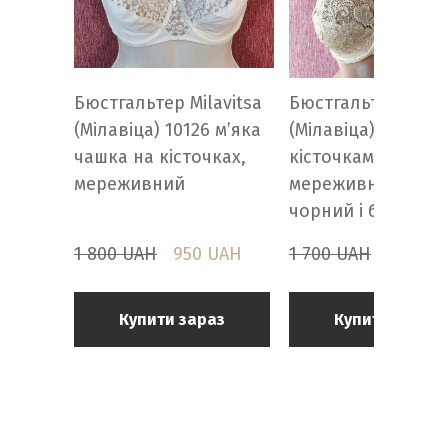
Бюстгальтер Milavitsa
Бюстгальтер Milav
(Мілавіца) 10126 м’яка
(Мілавіца) 11726 з
чашка на кісточках,
кісточками,
мереживний
мереживний, 75B
чорний і бежевий
1 800 UAH
950 UAH
1 700 UAH
950 UA
Купити зараз
Купити зараз