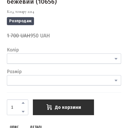
бежевий
(10656)
Код товару 2214
Розпродаж
1 700 UAH
950 UAH
Колір
Розмір
До корзини
ОПИС
ДЕТАЛІ