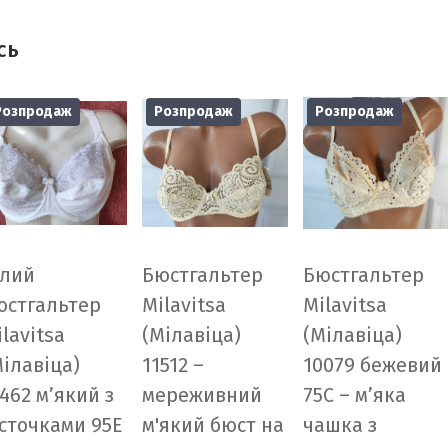
сь
Розпродаж
Розпродаж
Розпродаж
ілий
Бюстгальтер
Бюстгальтер
юстгальтер
Milavitsa
Milavitsa
lavitsa
(Мілавіца)
(Мілавіца)
Мілавіца)
11512 –
10079 бежевий
462 м’який з
мереживний
75С – м’яка
істочками 95E
м'який бюст на
чашка з