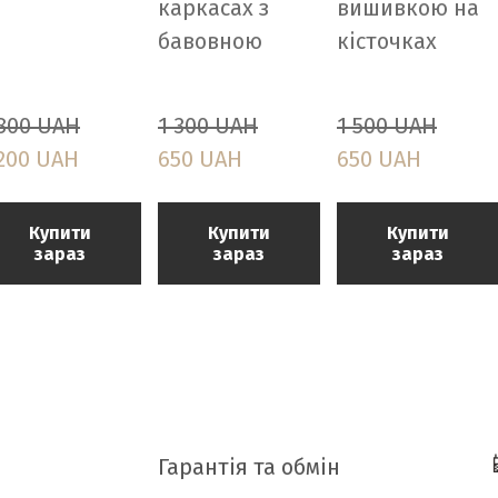
каркасах з
вишивкою на
бавовною
кісточках
 800 UAH
1 300 UAH
1 500 UAH
 200 UAH
650 UAH
650 UAH
Купити
Купити
Купити
зараз
зараз
зараз
Гарантія та обмін