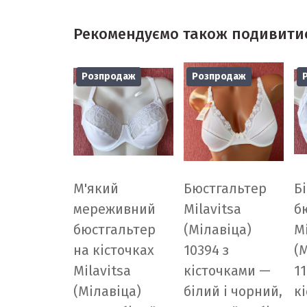
Рекомендуємо також подивити
Розпродаж
Розпродаж
М'який
Бюстгальтер
Б
мереживний
Milavitsa
б
бюстгальтер
(Мілавіца)
Mi
на кісточках
10394 з
(
Milavitsa
кісточками —
11
(Мілавіца)
білий і чорний,
к