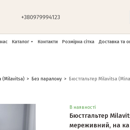
+
380979994123
 нас
Каталог
Контакти
Розмірна сітка
Доставка та о
(Milavitsa)
Без паралону
Бюстгальтер Milavitsa (Міл
В наявності
Бюстгальтер Milavit
мереживний, на ка