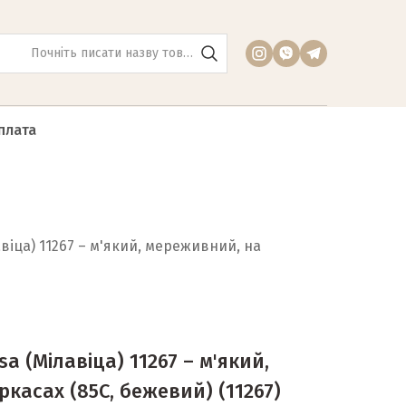
плата
авіца) 11267 – м'який, мереживний, на
sa (Мілавіца) 11267 – м'який,
ркасах (85C, бежевий)
(11267)