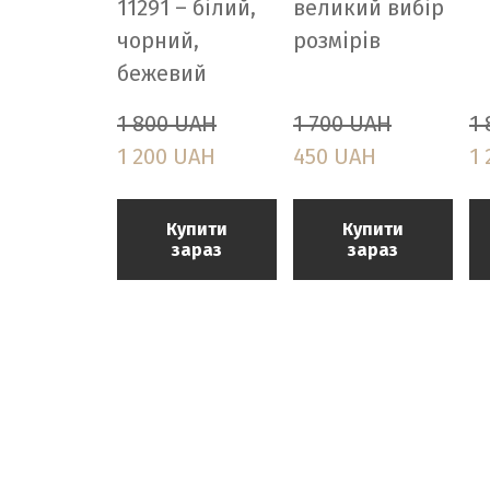
11291 – білий,
великий вибір
чорний,
розмірів
бежевий
1 800 UAH
1 700 UAH
1
1 200 UAH
450 UAH
1
Купити
Купити
зараз
зараз