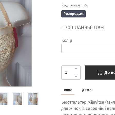
Код товару 1983
Розпродаж
1 700 UAH
950 UAH
Колір
До к
ОПИС
ДЕТАЛІ
Бюстгальтер Milavitsa (Ми
для жінок із середнім і ве
еластичного мережива та м