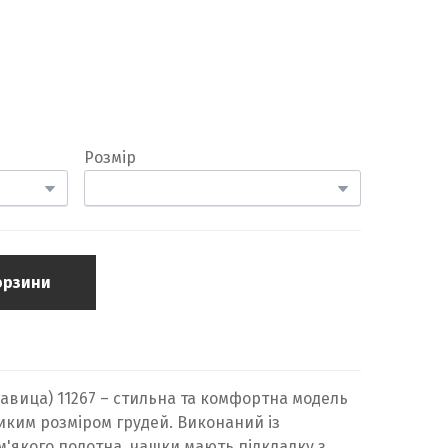
Розмір
орзини
лавица) 11267 – стильна та комфортна модель
ликим розміром грудей. Виконаний із
'якого полотна, чашки мають підкладку з