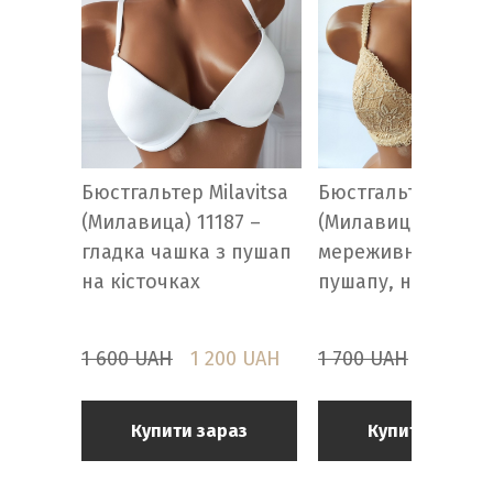
Бюстгальтер Milavitsa
Бюстгальтер Milav
(Милавица) 11187 –
(Милавица) 11884 
гладка чашка з пушап
мереживний без
на кісточках
пушапу, на карка
1 600 UAH
1 200 UAH
1 700 UAH
1 350 
Купити зараз
Купити зараз