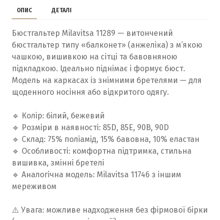
ОПИС
ДЕТАЛІ
Бюстгальтер Milavitsa 11289 — витончений
бюстгальтер типу «балконет» (анжеліка) з м’якою
чашкою, вишивкою на сітці та бавовняною
підкладкою. Ідеально піднімає і формує бюст.
Модель на каркасах із знімними бретелями — для
щоденного носіння або відкритого одягу.
🔹 Колір: білий, бежевий
🔹 Розміри в наявності: 85D, 85E, 90B, 90D
🔹 Склад: 75% поліамід, 15% бавовна, 10% еластан
🔹 Особливості: комфортна підтримка, стильна
вишивка, змінні бретелі
🔹 Аналогічна модель: Milavitsa 11746 з іншим
мереживом
⚠️ Увага: можливе надходження без фірмової бірки