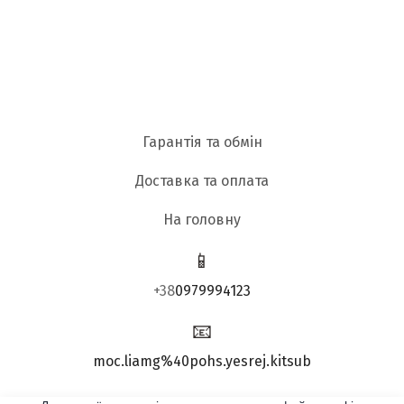
Гарантія та обмін
Доставка та оплата
На головну
📱
+38
0979994123
📧
moc.liamg%40pohs.yesrej.kitsub