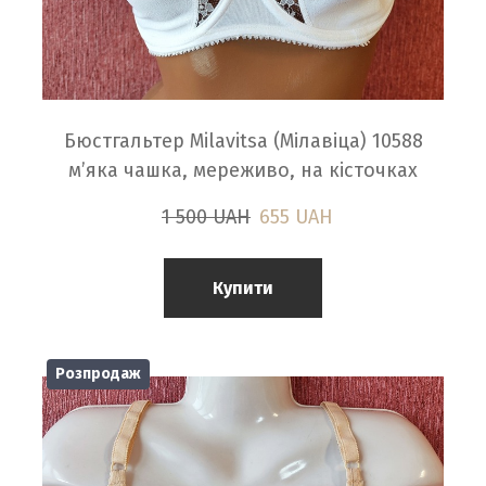
Бюстгальтер Milavitsa (Мілавіца) 10588
м’яка чашка, мереживо, на кісточках
1 500 UAH
655 UAH
Купити
Розпродаж