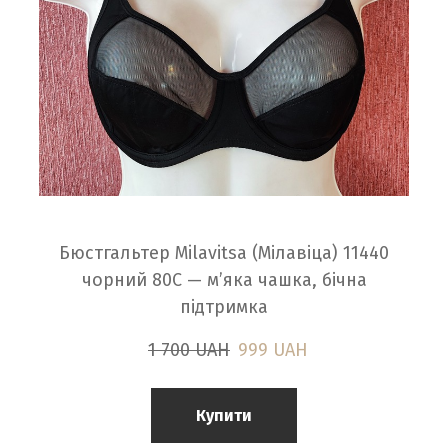
Бюстгальтер Milavitsa (Мілавіца) 11440
чорний 80С — м’яка чашка, бічна
підтримка
1 700 UAH
999 UAH
Купити