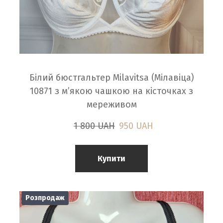
Білий бюстгальтер Milavitsa (Мілавіца)
10871 з м’якою чашкою на кісточках з
мереживом
1 800 UAH
950 UAH
Купити
Розпродаж