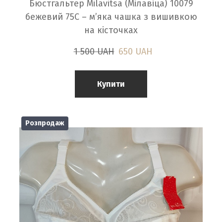
Бюстгальтер Milavitsa (Мілавіца) 10079
бежевий 75С – м’яка чашка з вишивкою
на кісточках
1 500 UAH
650 UAH
Купити
Розпродаж