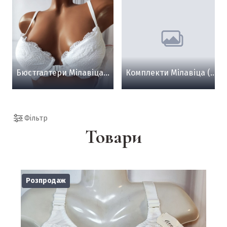
Бюстгалтери Мілавіца (Milavitsa)
Комплекти Мілавіца (Milavitsa)
Фільтр
Товари
Розпродаж