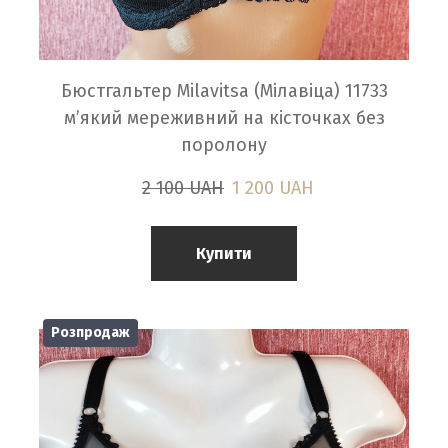
Бюстгальтер Milavitsa (Мілавіца) 11733
м’який мереживний на кісточках без
поролону
2 100 UAH
1 200 UAH
Купити
Розпродаж