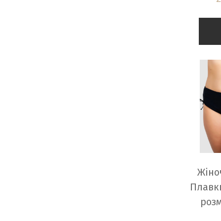
Жіно
Плавки
розм