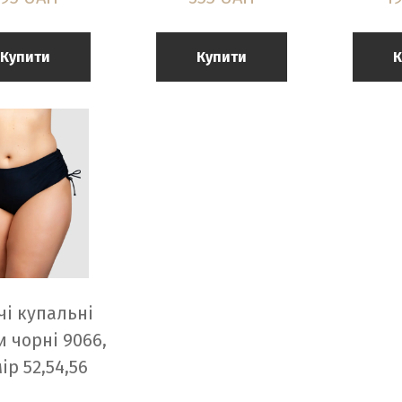
Купити
Купити
К
чі купальні
 чорні 9066,
ір 52,54,56