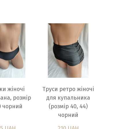
ки жіночі
Труси ретро жіночі
ана, розмір
для купальника
) чорний
(розмір 40, 44)
чорний
95 UAH
210 UAH