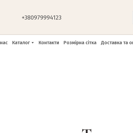
+
380979994123
 нас
Каталог
Контакти
Розмірна сітка
Доставка та о