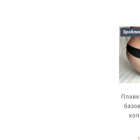
Зроблен
Плавки
базов
кол