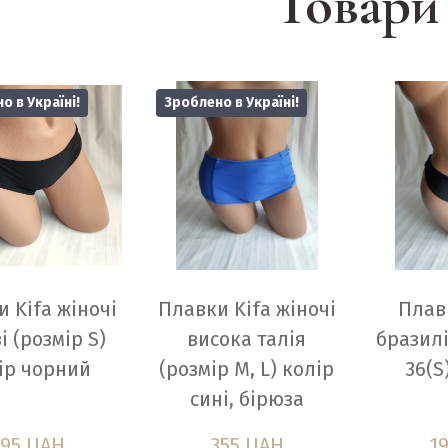
Товари
о в Україні!
Зроблено в Україні!
 Kifa жіночі
Плавки Kifa жіночі
Плав
і (розмір S)
висока талія
бразилі
ір чорний
(розмір М, L) колір
36(S
сині, бірюза
295 UAH
355 UAH
1