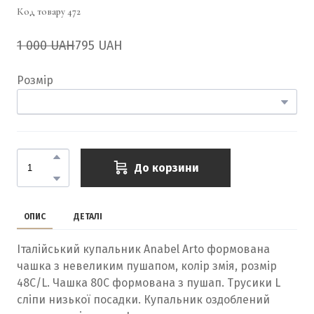
Код товару 472
1 000 UAH
795 UAH
Розмір
До корзини
ОПИС
ДЕТАЛІ
Італійський купальник Anabel Arto формована
чашка з невеликим пушапом, колір змія, розмір
48С/L. Чашка 80С формована з пушап. Трусики L
сліпи низької посадки. Купальник оздоблений