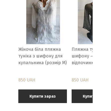
Жіноча біла пляжна
Пляжна туніка чо
туніка з шифону для
шифону — халат 
купальника (розмір M)
відпочинку
850 UAH
850 UAH
Купити зараз
Купити зараз