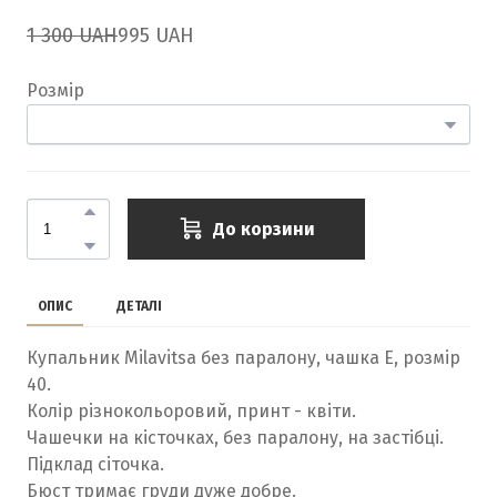
1 300 UAH
995 UAH
Розмір
До корзини
ОПИС
ДЕТАЛІ
Купальник Milavitsa без паралону, чашка E, розмір
40.
Колір різнокольоровий, принт - квіти.
Чашечки на кісточках, без паралону, на застібці.
Підклад сіточка.
Бюст тримає груди дуже добре.