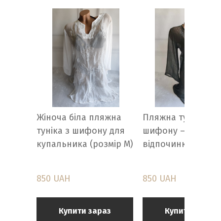
Жіноча біла пляжна
Пляжна туніка чо
туніка з шифону для
шифону — халат 
купальника (розмір M)
відпочинку
850 UAH
850 UAH
Купити зараз
Купити зараз