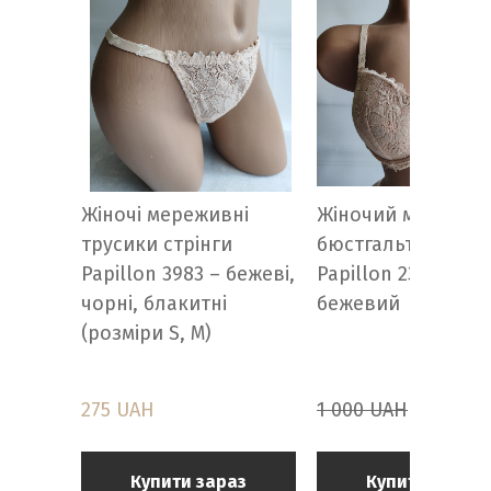
Жіночі мереживні
Жіночий мережив
трусики стрінги
бюстгальтер Push
Papillon 3983 – бежеві,
Papillon 2384 – біл
чорні, блакитні
бежевий
(розміри S, M)
275 UAH
1 000 UAH
695 UA
Купити зараз
Купити зараз