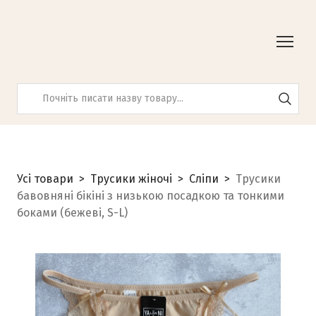
Усі товари
Трусики жіночі
Сліпи
Трусики
бавовняні бікіні з низькою посадкою та тонкими
боками (бежеві, S-L)