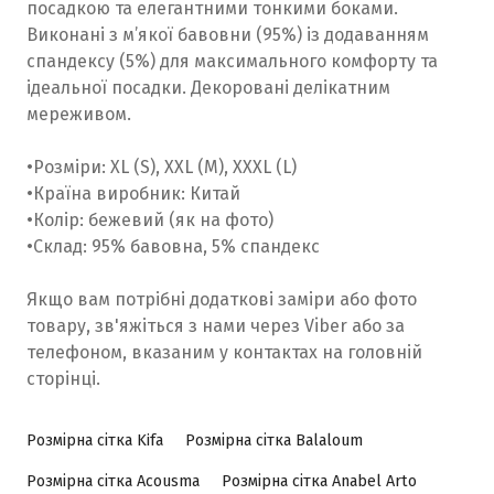
посадкою та елегантними тонкими боками.
Виконані з м’якої бавовни (95%) із додаванням
спандексу (5%) для максимального комфорту та
ідеальної посадки. Декоровані делікатним
мереживом.
•Розміри: XL (S), XXL (M), XXXL (L)
•Країна виробник: Китай
•Колір: бежевий (як на фото)
•Склад: 95% бавовна, 5% спандекс
Якщо вам потрібні додаткові заміри або фото
товару, зв'яжіться з нами через Viber або за
телефоном, вказаним у контактах на головній
сторінці.
Розмірна сітка Kifa
Розмірна сітка Balaloum
Розмірна сітка Acousma
Розмірна сітка Anabel Arto