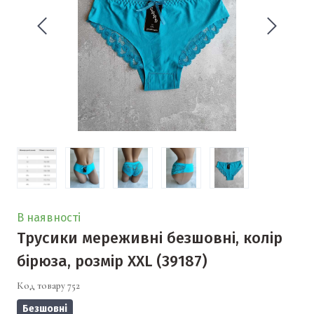
В наявності
Трусики мереживні безшовні, колір
бірюза, розмір ХXL
(39187)
Код товару 752
Безшовні