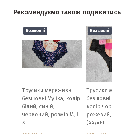
Рекомендуємо також подивитись
Безшовні
Безшовні
Трусики мереживні
Трусики мережив
безшовні Mylika, колір
безшовні Blue Ros
білий, синій,
колір чорний,
червоний, розмір М, L,
рожевий, розмір 
XL
(44\46)