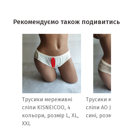
Рекомендуємо також подивитись
Трусики мереживні
Трусики мережив
сліпи KISNEICOO, 4
сліпи AO JIA SHI, б
кольори, розмір L, XL,
сині, розмір L, XL,
XXL