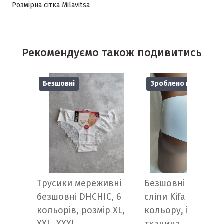
Розмірна сітка Milavitsa
Рекомендуємо також подивитись
Безшовні
Зроблено в Україні!
Трусики мереживні
Безшовні трусики
безшовні DHCHIC, 6
сліпи Kifa білого
кольорів, розмір XL,
кольору, італійсь
ХXL, XXXL
тканина