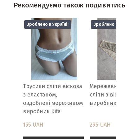
Рекомендуємо також подивитись
Зроблено в Україні!
Зроблено в Україні
Трусики сліпи віскоза
Мережевні трусик
з еластаном,
сліпи з віскозою -
оздоблені мереживом
виробник Kifa
виробник Kifa
155 UAH
295 UAH