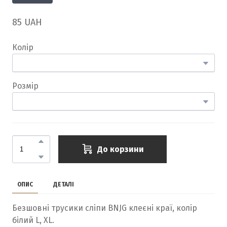
85 UAH
Колір
Розмір
До корзини
ОПИС
ДЕТАЛІ
Безшовні трусики сліпи BNJG клеєні краї, колір
білий L, XL.