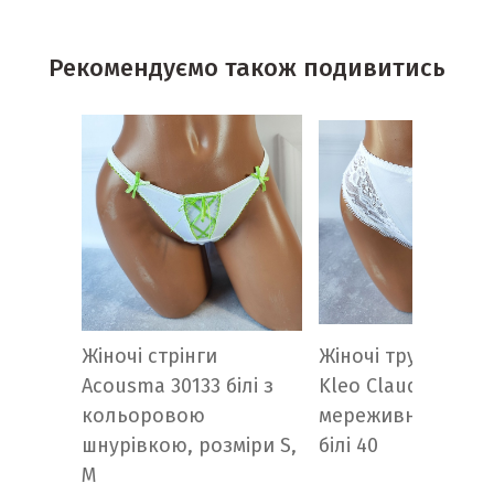
Рекомендуємо також подивитись
Жіночі стрінги
Жіночі трусики ст
Acousma 30133 білі з
Kleo Claudia 595
кольоровою
мереживні — чорні
шнурівкою, розміри S,
білі 40
M