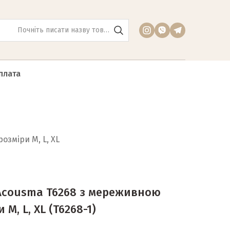
плата
озміри M, L, XL
и Acousma T6268 з мереживною
 M, L, XL
(T6268-1)