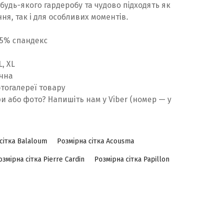
 будь-якого гардеробу та чудово підходять як
я, так і для особливих моментів.
 5% спандекс
L, XL
ична
отогалереї товару
ри або фото? Напишіть нам у Viber (номер — у
сітка Balaloum
Розмірна сітка Acousma
озмірна сітка Pierre Cardin
Розмірна сітка Papillon