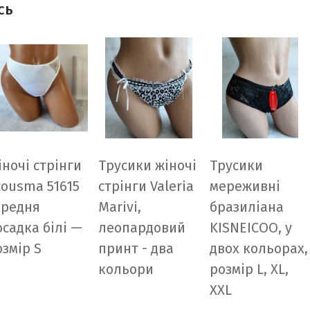
сь
іночі стрінги
Трусики жіночі
Трусики
cousma 51615
стрінги Valeria
мереживні
ередня
Marivi,
бразиліана
осадка білі —
леопардовий
KISNEICOO, у
озмір S
принт - два
двох кольорах,
кольори
розмір L, XL,
XXL