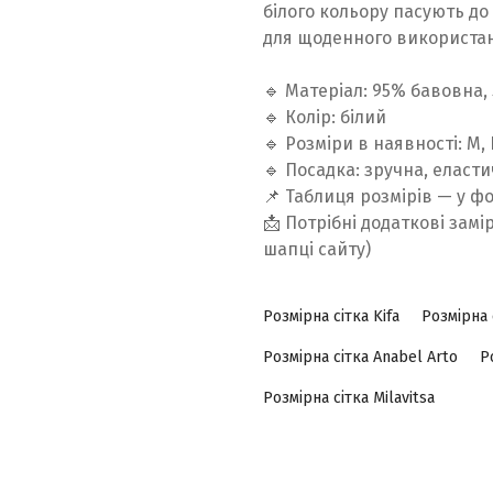
білого кольору пасують до
для щоденного використанн
🔹 Матеріал: 95% бавовна,
🔹 Колір: білий
🔹 Розміри в наявності: M, 
🔹 Посадка: зручна, еласт
📌 Таблиця розмірів — у ф
📩 Потрібні додаткові замі
шапці сайту)
Розмірна сітка Kifa
Розмірна 
Розмірна сітка Anabel Arto
Р
Розмірна сітка Milavitsa