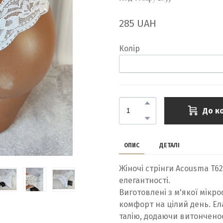
285 UAH
Колір
До к
ОПИС
ДЕТАЛІ
Жіночі стрінги Acousma T6
елегантності.
Виготовлені з м'якої мікро
комфорт на цілий день. Е
талію, додаючи витонченос