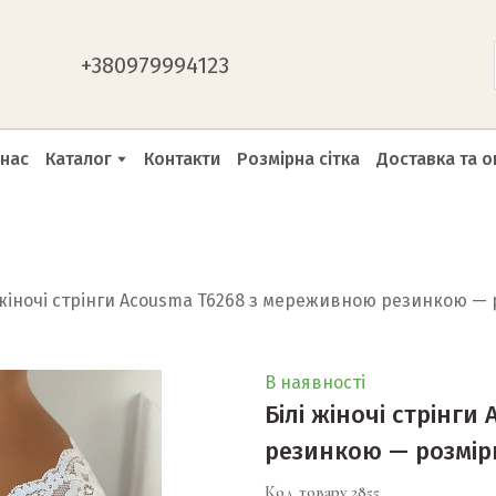
+
380979994123
 нас
Каталог
Контакти
Розмірна сітка
Доставка та о
 жіночі стрінги Acousma T6268 з мереживною резинкою — р
В наявності
Білі жіночі стрінг
резинкою — розміри
Код товару 2855