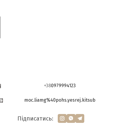
📱
+38
0979994123
📧
moc.liamg%40pohs.yesrej.kitsub
Підписатись: