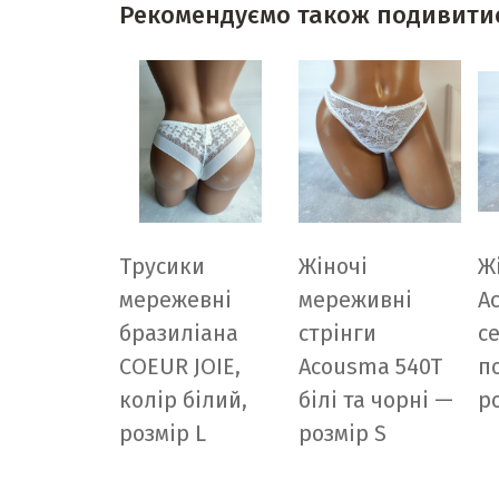
Рекомендуємо також подивити
Трусики
Жіночі
Ж
мережевні
мереживні
A
бразиліана
стрінги
с
COEUR JOIE,
Acousma 540T
п
колір білий,
білі та чорні —
р
розмір L
розмір S