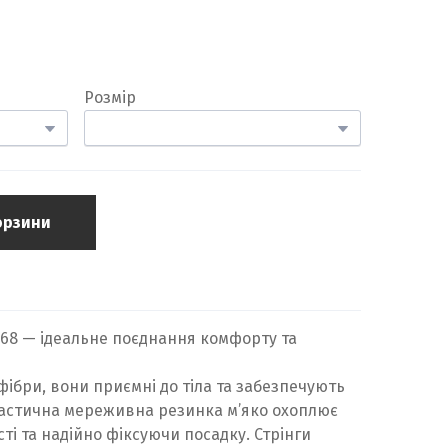
Розмір
орзини
268 — ідеальне поєднання комфорту та
фібри, вони приємні до тіла та забезпечують
ластична мереживна резинка м’яко охоплює
ті та надійно фіксуючи посадку. Стрінги