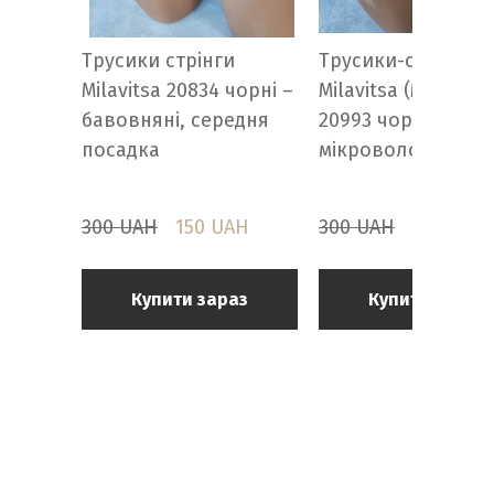
Трусики стрінги
Трусики-стрінги
Milavitsa 20834 чорні –
Milavitsa (Мілавіца
бавовняні, середня
20993 чорні та білі
посадка
мікроволокно, р.
300 UAH
150 UAH
300 UAH
185 UAH
Купити зараз
Купити зараз