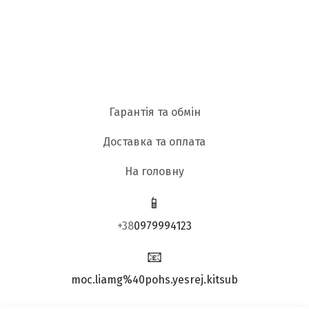
Гарантія та обмін
Доставка та оплата
На головну
📱
+38
0979994123
📧
moc.liamg%40pohs.yesrej.kitsub