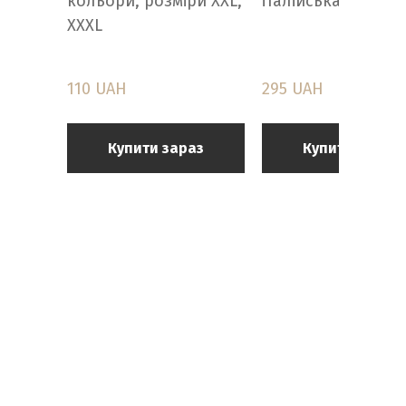
кольори, розміри XXL,
італійська білизна
XXXL
110 UAH
295 UAH
Купити зараз
Купити зараз