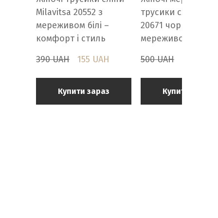
Milavitsa 20552 з
трусики сліпи Mila
мереживом білі –
20671 чорні — сітк
комфорт і стиль
мереживо
390 UAH
155 UAH
500 UAH
349 UAH
Купити зараз
Купити зараз