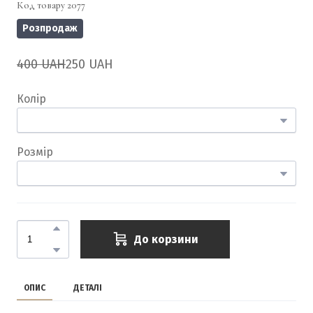
Код товару 2077
Розпродаж
400 UAH
250 UAH
Колір
Розмір
До корзини
ОПИС
ДЕТАЛІ